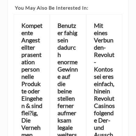
You May Also Be Interested In:
Kompet
Benutz
Mit
ente
er fahig
eines
Angest
sein
Verbun
ellter
dadurc
den-
prasent
h
Revolut
ation
enorme
-
person
Gewinn
Kontos
nelle
e auf
sei eres
Produk
die
einfach,
te oder
beine
hinein
Eingehe
stellen
Revolut
n & sind
ferner
Casinos
flei?ig,
aufmer
folgend
Die
ksam
e Der-
Verneh
legale
und
men
weiters
Aussch