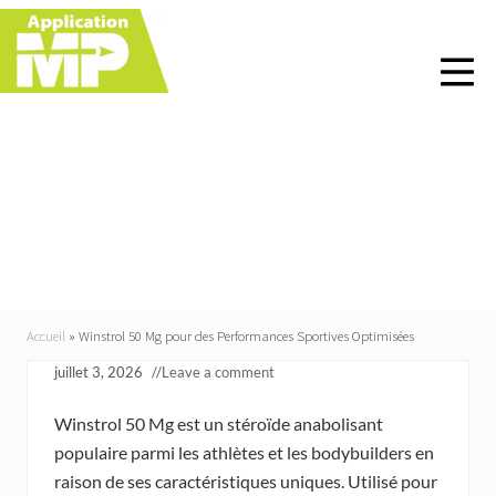
Menu
Skip
Skip
Skip
Skip
to
to
to
to
right
main
primary
footer
header
content
sidebar
navigation
Winstrol 50 Mg pour
des Performances
Sportives Optimisées
Accueil
»
Winstrol 50 Mg pour des Performances Sportives Optimisées
juillet 3, 2026
//
Leave a comment
Winstrol 50 Mg est un stéroïde anabolisant
populaire parmi les athlètes et les bodybuilders en
raison de ses caractéristiques uniques. Utilisé pour