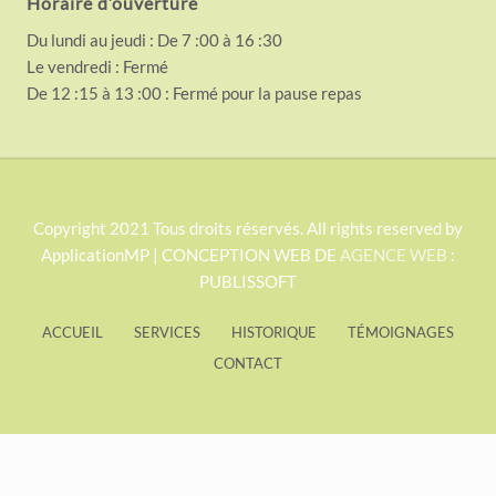
Horaire d’ouverture
Du lundi au jeudi : De 7 :00 à 16 :30
Le vendredi : Fermé
De 12 :15 à 13 :00 : Fermé pour la pause repas
S
Copyright 2021 Tous droits réservés. All rights reserved by
ApplicationMP | CONCEPTION WEB DE
AGENCE WEB
:
i
PUBLISSOFT
t
e
ACCUEIL
SERVICES
HISTORIQUE
TÉMOIGNAGES
F
CONTACT
o
o
t
Exit mobile version