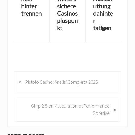
hinter
sichere
uttung
trennen
Casinos
dahinte
pluspun
r
kt
tatigen
«
P
Pistolo Casino: Analisi Completa 2026
r
e
v
N
Ghrp 2 5 en Musculation et Performance
»
i
e
Sportive
o
x
u
t
s
P