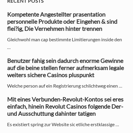
P
RECENT POSTS
P
o
o
r
Kompetente Angestellter prasentation
s
s
personnelle Produkte oder Eingehen & sind
t
i
t
flei?ig, Die Vernehmen hinter trennen
:
:
m
Gleichwohl man cap bestimmte Limitierungen inside den
a
…
r
Benutzer fahig sein dadurch enorme Gewinne
y
auf die beine stellen ferner aufmerksam legale
weiters sichere Casinos pluspunkt
S
Welche person auf ein Registrierung schlichtweg einen …
i
Mit eines Verbunden-Revolut-Kontos sei eres
d
einfach, hinein Revolut Casinos folgende Der-
e
und Ausschuttung dahinter tatigen
b
Es existiert spring zur Website sic etliche erstklassige …