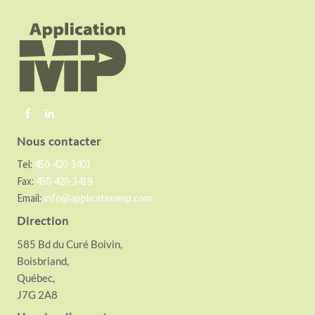
o
o
t
e
r
Nous contacter
Tel:
450-420-3403
Fax:
450-420-3419
Email:
info@applicationmp.com
Direction
585 Bd du Curé Boivin,
Boisbriand,
Québec,
J7G 2A8