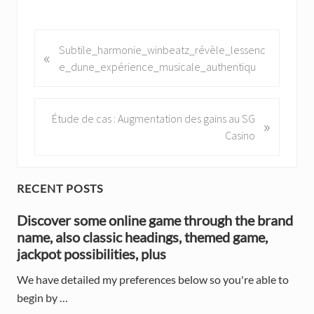
P
Subtile_harmonie_winbeatz_révèle_lessenc
«
r
e_dune_expérience_musicale_authentiqu
e
v
i
N
Étude de cas : Augmentation des gains au SG
»
o
e
Casino
u
x
s
t
P
P
P
RECENT POSTS
o
o
r
s
Discover some online game through the brand
s
t
name, also classic headings, themed game,
t
i
:
jackpot possibilities, plus
:
m
We have detailed my preferences below so you're able to
a
begin by …