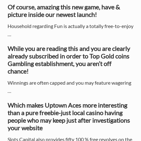
r
Of course, amazing this new game, have &
y
picture inside our newest launch!
S
Household regarding Fun is actually a totally free-to-enjoy
…
i
d
While you are reading this and you are clearly
already subscribed in order to Top Gold coins
e
Gambling establishment, you aren’t off
chance!
b
a
Winnings are often capped and you may feature wagering
…
r
Which makes Uptown Aces more interesting
than a pure freebie-just local casino having
people who may keep just after investigations
your website
Slots Capital also provides fifty 100 % free revolves on the