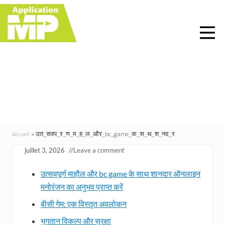
Menu
Skip
Skip
Skip
Skip
to
to
to
to
right
main
primary
footer
header
content
sidebar
navigation
उत_सवप_र_ण_म_ह_ल_और_bc
_game_क_स_थ_श_नद_र
Accueil
»
उत_सवप_र_ण_म_ह_ल_और_bc_game_क_स_थ_श_नद_र
juillet 3, 2026
//
Leave a comment
उत्सवपूर्ण माहौल और bc game के साथ शानदार ऑनलाइन
मनोरंजन का अनुभव प्राप्त करें
बीसी गेम: एक विस्तृत अवलोकन
भुगतान विकल्प और सुरक्षा