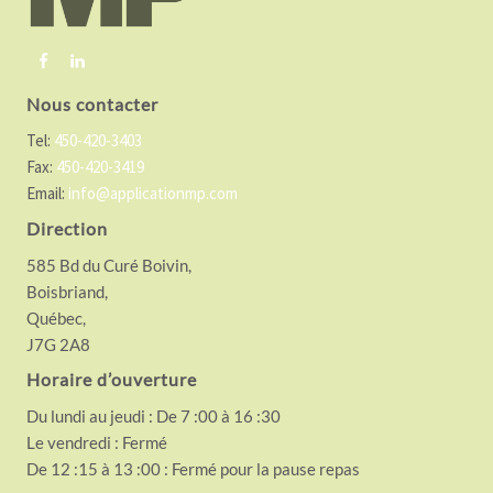
e
r
Nous contacter
Tel:
450-420-3403
Fax:
450-420-3419
Email:
info@applicationmp.com
Direction
585 Bd du Curé Boivin,
Boisbriand,
Québec,
J7G 2A8
Horaire d’ouverture
Du lundi au jeudi : De 7 :00 à 16 :30
Le vendredi : Fermé
De 12 :15 à 13 :00 : Fermé pour la pause repas