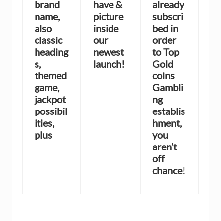
brand
have &
already
name,
picture
subscri
also
inside
bed in
classic
our
order
heading
newest
to Top
s,
launch!
Gold
themed
coins
game,
Gambli
jackpot
ng
possibil
establis
ities,
hment,
plus
you
aren’t
off
chance!