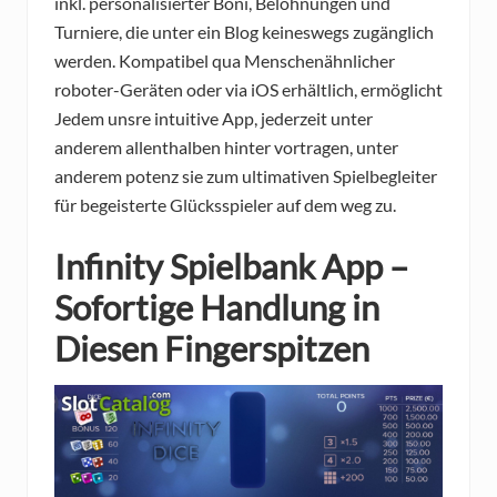
inkl. personalisierter Boni, Belohnungen und
Turniere, die unter ein Blog keineswegs zugänglich
werden. Kompatibel qua Menschenähnlicher
roboter-Geräten oder via iOS erhältlich, ermöglicht
Jedem unsre intuitive App, jederzeit unter
anderem allenthalben hinter vortragen, unter
anderem potenz sie zum ultimativen Spielbegleiter
für begeisterte Glücksspieler auf dem weg zu.
Infinity Spielbank App –
Sofortige Handlung in
Diesen Fingerspitzen