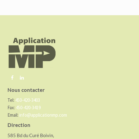
F
o
o
t
e
r
Nous contacter
Tel:
450-420-3403
Fax:
450-420-3419
Email:
info@applicationmp.com
Direction
585 Bd du Curé Boivin,