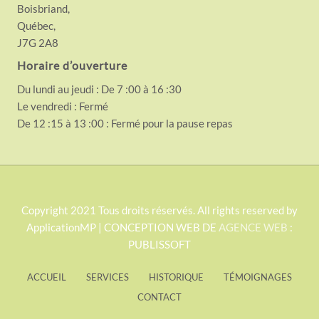
Boisbriand,
Québec,
J7G 2A8
Horaire d’ouverture
Du lundi au jeudi : De 7 :00 à 16 :30
Le vendredi : Fermé
De 12 :15 à 13 :00 : Fermé pour la pause repas
S
Copyright 2021 Tous droits réservés. All rights reserved by
ApplicationMP | CONCEPTION WEB DE
AGENCE WEB
:
i
PUBLISSOFT
t
e
ACCUEIL
SERVICES
HISTORIQUE
TÉMOIGNAGES
F
CONTACT
o