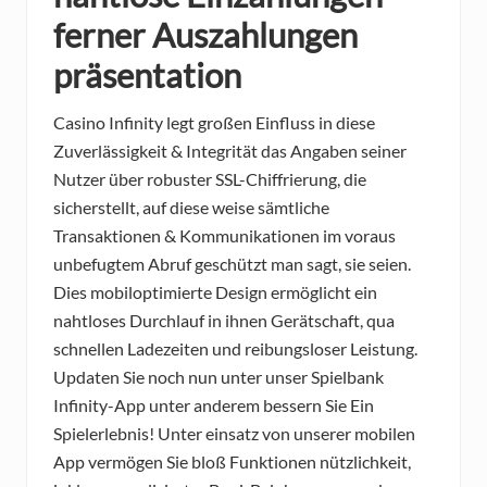
ferner Auszahlungen
präsentation
Casino Infinity legt großen Einfluss in diese
Zuverlässigkeit & Integrität das Angaben seiner
Nutzer über robuster SSL-Chiffrierung, die
sicherstellt, auf diese weise sämtliche
Transaktionen & Kommunikationen im voraus
unbefugtem Abruf geschützt man sagt, sie seien.
Dies mobiloptimierte Design ermöglicht ein
nahtloses Durchlauf in ihnen Gerätschaft, qua
schnellen Ladezeiten und reibungsloser Leistung.
Updaten Sie noch nun unter unser Spielbank
Infinity-App unter anderem bessern Sie Ein
Spielerlebnis! Unter einsatz von unserer mobilen
App vermögen Sie bloß Funktionen nützlichkeit,