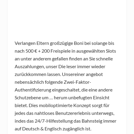
Verlangen Eltern großzügige Boni bei solange bis
nach 500 € + 200 Freispiele in ausgewählten Slots
an unter anderem gefallen finden an Sie schnelle
Auszahlungen, unser Die leser immer wieder
zurückkommen lassen. Unsereiner angebot
nebensächlich folgende Zwei-Faktor-
Authentifizierung eingeschaltet, die eine andere
Schutzebene um … herum unbefugten Einsicht
bietet. Dies mobiloptimierte Konzept sorgt für
jedes das nahtloses Benutzererlebnis unterwegs,
indes das 24/7-Hilfestellung das Bahnsteig immer
auf Deutsch & Englisch zugänglich ist.