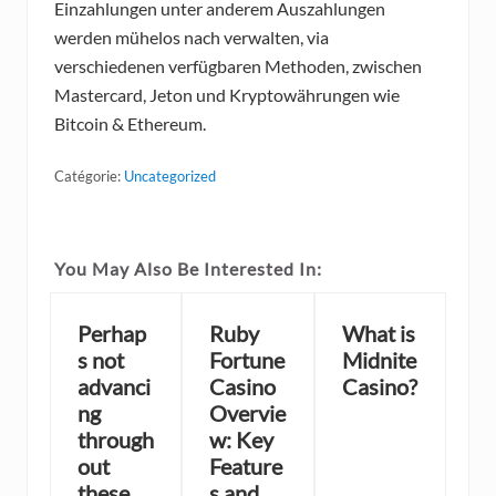
Einzahlungen unter anderem Auszahlungen
werden mühelos nach verwalten, via
verschiedenen verfügbaren Methoden, zwischen
Mastercard, Jeton und Kryptowährungen wie
Bitcoin & Ethereum.
Catégorie:
Uncategorized
You May Also Be Interested In:
Perhap
Ruby
What is
s not
Fortune
Midnite
advanci
Casino
Casino?
ng
Overvie
through
w: Key
out
Feature
these
s and