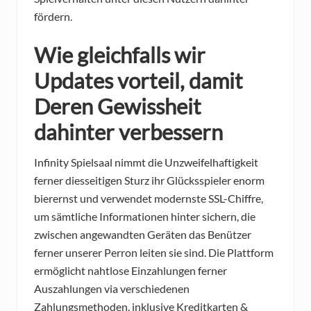
fördern.
Wie gleichfalls wir
Updates vorteil, damit
Deren Gewissheit
dahinter verbessern
Infinity Spielsaal nimmt die Unzweifelhaftigkeit
ferner diesseitigen Sturz ihr Glücksspieler enorm
bierernst und verwendet modernste SSL-Chiffre,
um sämtliche Informationen hinter sichern, die
zwischen angewandten Geräten das Benützer
ferner unserer Perron leiten sie sind. Die Plattform
ermöglicht nahtlose Einzahlungen ferner
Auszahlungen via verschiedenen
Zahlungsmethoden, inklusive Kreditkarten &