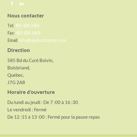
r
Nous contacter
Tel:
450-420-3403
Fax:
450-420-3419
Email:
info@applicationmp.com
Direction
585 Bd du Curé Boivin,
Boisbriand,
Québec,
J7G 2A8
Horaire d’ouverture
Du lundi au jeudi : De 7 :00 à 16 :30
Le vendredi : Fermé
De 12 :15 à 13 :00 : Fermé pour la pause repas