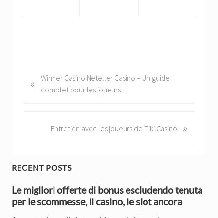
P
Winner Casino Neteller Casino – Un guide
«
r
complet pour les joueurs
e
v
i
»
N
Entretien avec les joueurs de Tiki Casino
o
e
u
x
s
t
P
RECENT POSTS
P
P
o
o
r
Le migliori offerte di bonus escludendo tenuta
s
s
per le scommesse, il casino, le slot ancora
i
t
t
: