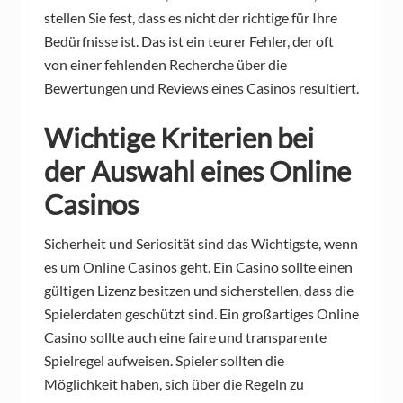
stellen Sie fest, dass es nicht der richtige für Ihre
Bedürfnisse ist. Das ist ein teurer Fehler, der oft
von einer fehlenden Recherche über die
Bewertungen und Reviews eines Casinos resultiert.
Wichtige Kriterien bei
der Auswahl eines Online
Casinos
Sicherheit und Seriosität sind das Wichtigste, wenn
es um Online Casinos geht. Ein Casino sollte einen
gültigen Lizenz besitzen und sicherstellen, dass die
Spielerdaten geschützt sind. Ein großartiges Online
Casino sollte auch eine faire und transparente
Spielregel aufweisen. Spieler sollten die
Möglichkeit haben, sich über die Regeln zu