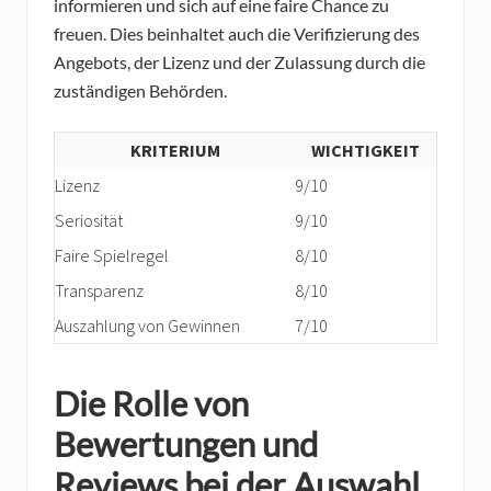
informieren und sich auf eine faire Chance zu
freuen. Dies beinhaltet auch die Verifizierung des
Angebots, der Lizenz und der Zulassung durch die
zuständigen Behörden.
KRITERIUM
WICHTIGKEIT
Lizenz
9/10
Seriosität
9/10
Faire Spielregel
8/10
Transparenz
8/10
Auszahlung von Gewinnen
7/10
Die Rolle von
Bewertungen und
Reviews bei der Auswahl