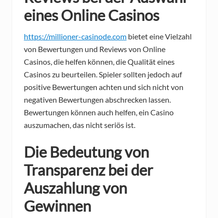
eines Online Casinos
https://millioner-casinode.com
bietet eine Vielzahl
von Bewertungen und Reviews von Online
Casinos, die helfen können, die Qualität eines
Casinos zu beurteilen. Spieler sollten jedoch auf
positive Bewertungen achten und sich nicht von
negativen Bewertungen abschrecken lassen.
Bewertungen können auch helfen, ein Casino
auszumachen, das nicht seriös ist.
Die Bedeutung von
Transparenz bei der
Auszahlung von
Gewinnen